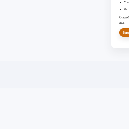
Учи
Исп
Открой
дел.
Верн