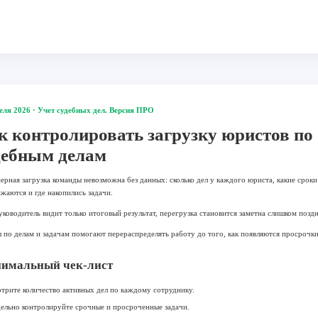
еля 2026 · Учет судебных дел. Версия ПРО
к контролировать загрузку юристов по
дебным делам
ерная загрузка команды невозможна без данных: сколько дел у каждого юриста, какие сроки
жаются и где накопились задачи.
уководитель видит только итоговый результат, перегрузка становится заметна слишком поздн
 по делам и задачам помогают перераспределять работу до того, как появляются просрочки
имальный чек-лист
трите количество активных дел по каждому сотруднику.
ельно контролируйте срочные и просроченные задачи.