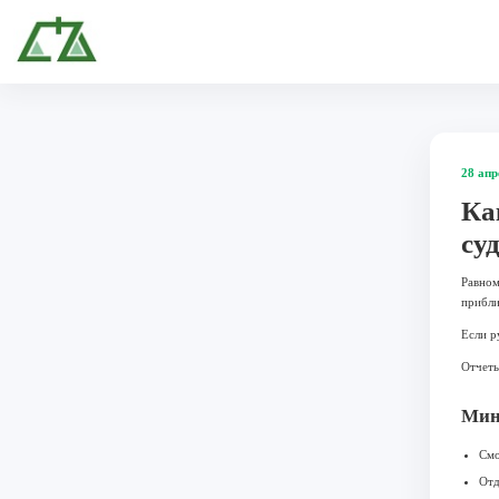
28 апр
Ка
су
Равном
прибли
Если р
Отчеты
Мин
Смо
Отд