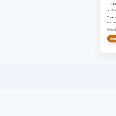
Как
Как
Такой 
исполь
Открой
Верн