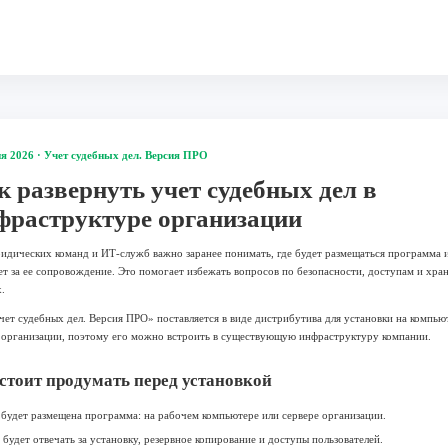
я 2026 · Учет судебных дел. Версия ПРО
к развернуть учет судебных дел в
фраструктуре организации
идических команд и ИТ-служб важно заранее понимать, где будет размещаться программа и
ет за ее сопровождение. Это помогает избежать вопросов по безопасности, доступам и хра
.
ет судебных дел. Версия ПРО» поставляется в виде дистрибутива для установки на компью
 организации, поэтому его можно встроить в существующую инфраструктуру компании.
стоит продумать перед установкой
 будет размещена программа: на рабочем компьютере или сервере организации.
 будет отвечать за установку, резервное копирование и доступы пользователей.