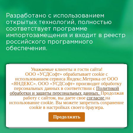
Разработано с использованием
открытых технологий, полностью
соответствует программе
импортозамещения и входит в реестр
российского программного
обеспечения.
Уважаемые клиенты и гости сайта!
ООО «УСДСофт» обрабатывает cookie с
Единый реестр судебных дел, задач,
использованием сервиса Яндекс.Метрика от ООО
заседаний и документов
«ЯНДЕКС». ООО «УСДСофт» производит обработку
персональных данных в соответствии с
Политикой
Контроль процессуальных сроков,
обработки и защиты персональных данных.
Продолжая
работу с сайтом, вы даете свое
согласие
на
уведомления и календарь команды
использование cookie. Вы можете запретить сохранение
cookie в настройках своего браузера.
Отчеты для руководителя юридического
отдела без ручной сборки
Продолжить